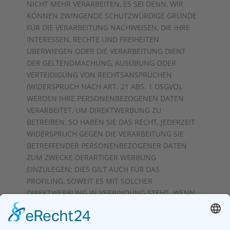
NICHT MEHR VERARBEITEN, ES SEI DENN, WIR
KÖNNEN ZWINGENDE SCHUTZWÜRDIGE GRÜNDE
FÜR DIE VERARBEITUNG NACHWEISEN, DIE IHRE
INTERESSEN, RECHTE UND FREIHEITEN
ÜBERWIEGEN ODER DIE VERARBEITUNG DIENT
DER GELTENDMACHUNG, AUSÜBUNG ODER
VERTEIDIGUNG VON RECHTSANSPRÜCHEN
(WIDERSPRUCH NACH ART. 21 ABS. 1 DSGVO).
WERDEN IHRE PERSONENBEZOGENEN DATEN
VERARBEITET, UM DIREKTWERBUNG ZU
BETREIBEN, SO HABEN SIE DAS RECHT, JEDERZEIT
WIDERSPRUCH GEGEN DIE VERARBEITUNG SIE
BETREFFENDER PERSONENBEZOGENER DATEN
ZUM ZWECKE DERARTIGER WERBUNG
EINZULEGEN; DIES GILT AUCH FÜR DAS
PROFILING, SOWEIT ES MIT SOLCHER
DIREKTWERBUNG IN VERBINDUNG STEHT. WENN
SIE WIDERSPRECHEN, WERDEN IHRE
PERSONENBEZOGENEN DATEN ANSCHLIESSEND
NICHT MEHR ZUM ZWECKE DER DIREKTWERBUNG