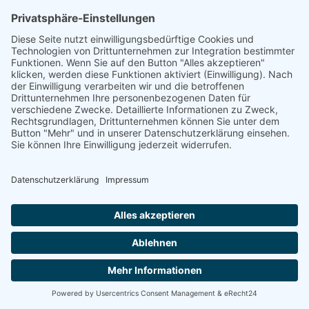
VERWENDET (WIDERSPRUCH NACH ART. 21 ABS. 2
DSGVO).
Beschwerde­recht bei der
zuständigen Aufsichts­behörde
Im Falle von Verstößen gegen die DSGVO steht
den Betroffenen ein Beschwerderecht bei einer
Aufsichtsbehörde, insbesondere in dem
Mitgliedstaat ihres gewöhnlichen Aufenthalts,
ihres Arbeitsplatzes oder des Orts des
mutmaßlichen Verstoßes zu. Das
Beschwerderecht besteht unbeschadet
anderweitiger verwaltungsrechtlicher oder
gerichtlicher Rechtsbehelfe.
Recht auf Daten­übertrag­barkeit
Sie haben das Recht, Daten, die wir auf
Grundlage Ihrer Einwilligung oder in Erfüllung
eines Vertrags automatisiert verarbeiten, an sich
oder an einen Dritten in einem gängigen,