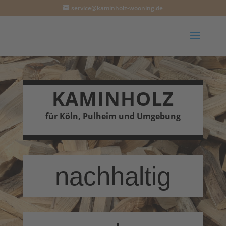
service@kaminholz-wooning.de
KAMINHOLZ
für Köln, Pulheim und Umgebung
nachhaltig