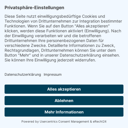
Archiv
Januar 2018
Kategorien
Allgemein
Meta
Anmelden
Eintrags-Feed
Kommentar-Feed
WordPress.org